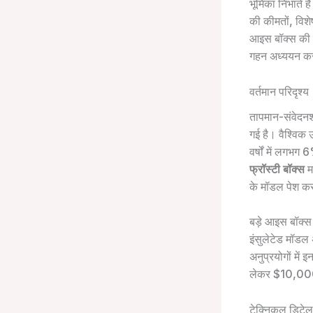
भूमिका निभाते है
की कीमतों, विशे
आइस बॉक्स की क
गहन अध्ययन करना
वर्तमान परिदृश्य
तापमान-संवेदनशी
गई है। वैश्विक
वर्षों में लगभग 
फ्रॉस्टी बॉक्स
मह
के मॉडल पेश कर 
बड़े आइस बॉक्स
इंसुलेटेड मॉडल 
अनुप्रयोगों मे
लेकर $10,000 त
टेक्निकल डिटेल