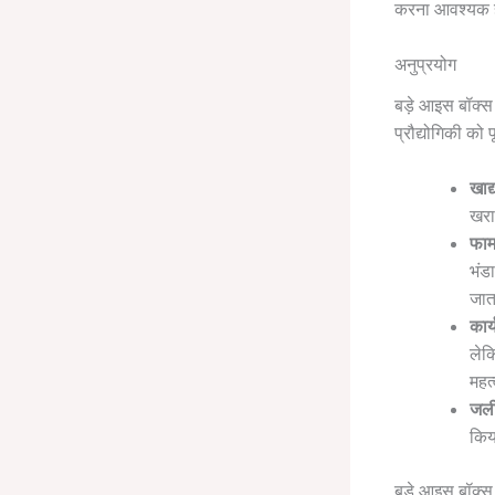
करना आवश्यक ह
अनुप्रयोग
बड़े आइस बॉक्स वि
प्रौद्योगिकी को 
खाद्
खरा
फार्
भंड
जात
कार
लेक
महत्
जली
किय
बड़े आइस बॉक्स क