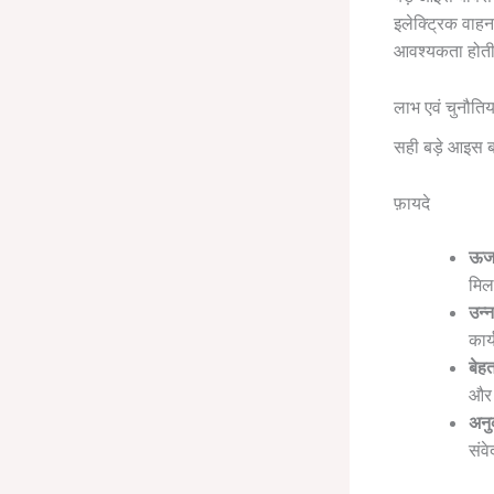
इलेक्ट्रिक वाहन
आवश्यकता होती
लाभ एवं चुनौतिया
सही बड़े आइस बॉ
फ़ायदे
ऊर्ज
मिल
उन्न
कार
बेहत
और 
अनु
संव