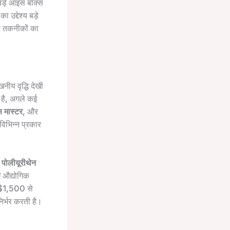
 बड़े आइस बॉक्स
उद्देश्य बड़े
ली तकनीकों का
नीय वृद्धि देखी
 है, अगले कई
 मास्टर
, और
 विभिन्न प्रकार
।
पोलीयूरीथेन
ण
औद्योगिक
र $1,500 से
िर्भर करती है।