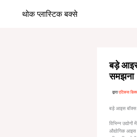
सामग्री
पर
थोक प्लास्टिक बक्से
जाएं
बड़े आइस
समझना
द्वारा
एटिकस डिक
बड़े आइस बॉक्स
विभिन्न उद्योगो
औद्योगिक आइस स्ट