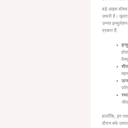
बड़े आइस बॉक्स
ज़रूरी है। मूल
उन्नत इन्सुलेशन
प्रकार हैं:
इन्स
होत
वैक्
शीत
महत
ऊर्
परि
स्था
जीव
हालाँकि, इन तक
दौरान बर्फ उत्