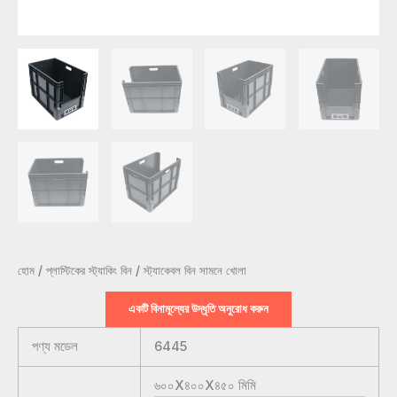
হোম
/
প্লাস্টিকের স্ট্যাকিং বিন
/ স্ট্যাকেবল বিন সামনে খোলা
একটি বিনামূল্যের উদ্ধৃতি অনুরোধ করুন
পণ্য মডেল
6445
৬০০X৪০০X৪৫০
মিমি