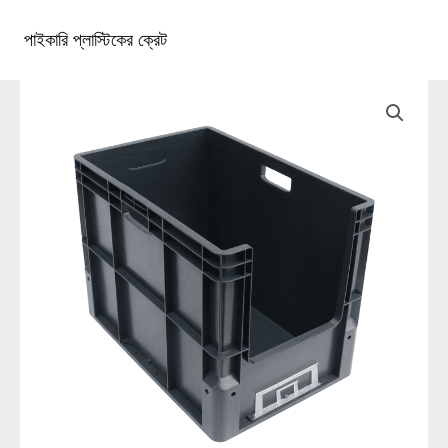
কন্টেন্টে
চলে
পাইকারি প্লাস্টিকের ক্রেট
১টিপি৩টাস্ট্রা১টিপি৩টি
প্রধান
যান
খাদ্যতালিকা