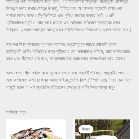
স্থায়িত্ব এবং কর্মক্ষমতার জন্য তৈরি, এই শক্তিশালী পাত্রগুলি সর্বোত্তম তাপমাত্রা
নিয়ন্ত্রণ বজায় রাখার ক্ষেত্রে উৎকৃষ্ট, নিশ্চিত করে যে আপনার পণ্যগুলি তাজা এবং
সর্বোচ্চ মানের থাকে। স্থিতিশীলতা এবং সুবিধা উভয়ের জন্যই তৈরি, এগুলি
প্রক্রিয়াকরণ সুবিধা, মাছ ধরার জাহাজ এবং বহিরঙ্গন অভিযানে ব্যবহারের জন্য
উপযুক্ত, এমনকি প্রতিকূল আবহাওয়ার পরিস্থিতিতেও নির্ভরযোগ্য সুরক্ষা প্রদান করে।
মাছ ধরা শিল্পে সাধারণত ব্যবহৃত আমাদের উত্তাপযুক্ত মাছের টোটগুলি তাদের
ব্যতিক্রমী তাপীয় বৈশিষ্ট্যের জন্য স্বীকৃত। তাপ স্থানান্তর কমিয়ে, তারা কার্যকরভাবে
বরফ এবং শীতলতা ধরে রাখে, যা আপনার মাছ ধরার জন্য তাদের প্রিয় করে তোলে।
আপনার পচনশীল পণ্যগুলিকে সুরক্ষিত রাখতে এবং প্রতিটি পরিবহনে অতুলনীয় গুণমান
এবং কর্মক্ষমতা অর্জনের জন্য আমাদের ইনসুলেটেড ফিশ টোটগুলি বেছে নিন। কম দামে
সন্তুষ্ট হবেন না - ইনসুলেটেড স্টোরেজের ক্ষেত্রে সেরাটির উপর আস্থা রাখুন!
সংশ্লিষ্ট পণ্য
বিক্রয়!
বিক্রয়!