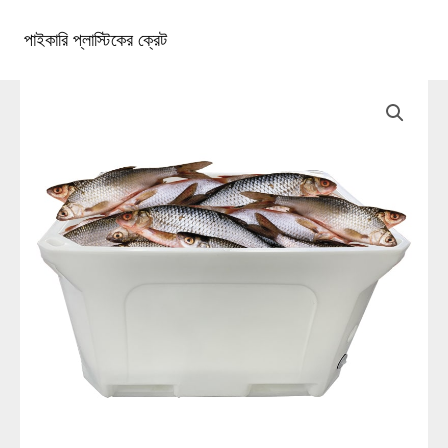
কন্টেন্টে
চলে
পাইকারি প্লাস্টিকের ক্রেট
১টিপি৩টাস্ট্রা১টিপি৩টি
প্রধান
যান
খাদ্যতালিকা