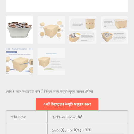
হোম
/
বরফ সংরক্ষণের বাক্স
/ বিক্রির জন্য উত্তাপযুক্ত মাছের টোটকা
একটি বিনামূল্যের উদ্ধৃতি অনুরোধ করুন
পণ্য মডেল
কুলার-বক্স-৬০০LW
১২৩০X১০৩০X৭৫০
মিমি