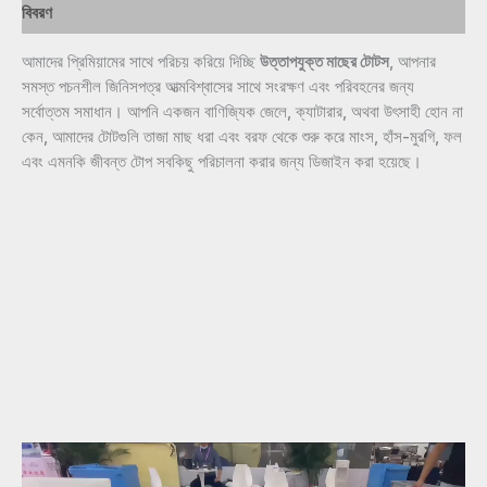
বিবরণ
আমাদের প্রিমিয়ামের সাথে পরিচয় করিয়ে দিচ্ছি
উত্তাপযুক্ত মাছের টোটস
, আপনার
সমস্ত পচনশীল জিনিসপত্র আত্মবিশ্বাসের সাথে সংরক্ষণ এবং পরিবহনের জন্য
সর্বোত্তম সমাধান। আপনি একজন বাণিজ্যিক জেলে, ক্যাটারার, অথবা উৎসাহী হোন না
কেন, আমাদের টোটগুলি তাজা মাছ ধরা এবং বরফ থেকে শুরু করে মাংস, হাঁস-মুরগি, ফল
এবং এমনকি জীবন্ত টোপ সবকিছু পরিচালনা করার জন্য ডিজাইন করা হয়েছে।