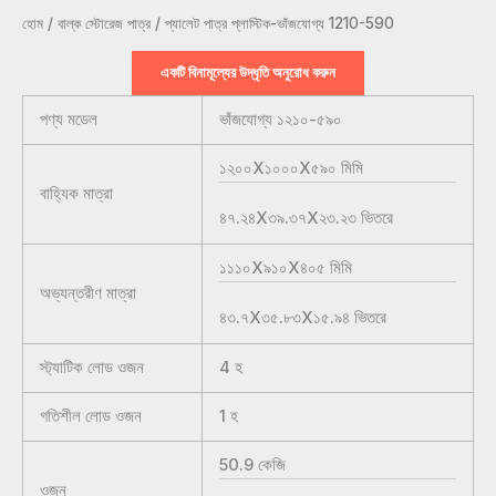
হোম
/
বাল্ক স্টোরেজ পাত্র
/ প্যালেট পাত্র প্লাস্টিক-ভাঁজযোগ্য 1210-590
একটি বিনামূল্যের উদ্ধৃতি অনুরোধ করুন
পণ্য মডেল
ভাঁজযোগ্য ১২১০-৫৯০
১২০০X১০০০X৫৯০
মিমি
বাহ্যিক মাত্রা
৪৭.২৪X৩৯.৩৭X২৩.২৩
ভিতরে
১১১০X৯১০X৪০৫
মিমি
অভ্যন্তরীণ মাত্রা
৪৩.৭X৩৫.৮৩X১৫.৯৪
ভিতরে
স্ট্যাটিক লোড ওজন
4
হ
গতিশীল লোড ওজন
1
হ
50.9
কেজি
ওজন