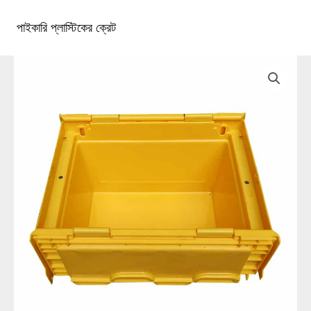
কন্টেন্টে
চলে
পাইকারি প্লাস্টিকের ক্রেট
১টিপি৩টাস্ট্রা১টিপি৩টি
প্রধান
যান
খাদ্যতালিকা