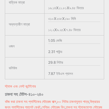
বাহ্যিক মাত্রা
১৬.১৪X১১.৮১X৯.৪৫
ভিতরে
৩১০X২৩৫X১৯০
মিমি
অভ্যন্তরীণ মাত্রা
১২.২X৯.২৫X৭.৪৮
ভিতরে
1.05
কেজি
ওজন
2.31
পাউন্ড
29.8
লিটার
ভলিউম
7.87
ইউএস গ্যালন
স্ট্যাক এবং নেস্ট কন্টেইনার
ঢাকনা সহ টোটস-৪১০-২৪০
ভাঁজ করা ঢাকনা সহ প্লাস্টিকের স্টোরেজ বাক্স
,
৮০ লিটার ঢাকনাযুক্ত পাত্র
,
বিক্রয়ের
জন্য প্লাস্টিকের প্যালেট ক্রেট
,
শেল্ভিং স্টোরেজ বিন
,
ঢাকনা সহ স্ট্যাকযোগ্য স্টোরেজ