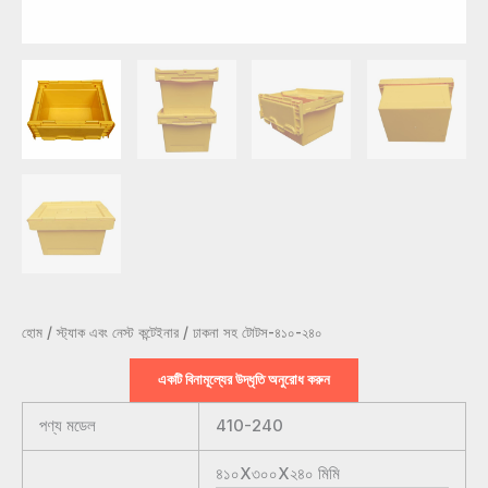
হোম
/
স্ট্যাক এবং নেস্ট কন্টেইনার
/ ঢাকনা সহ টোটস-৪১০-২৪০
একটি বিনামূল্যের উদ্ধৃতি অনুরোধ করুন
পণ্য মডেল
410-240
৪১০X৩০০X২৪০
মিমি