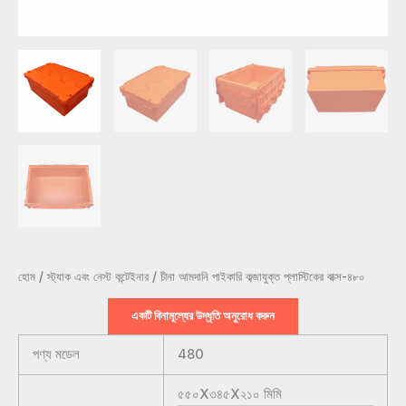
হোম
/
স্ট্যাক এবং নেস্ট কন্টেইনার
/ চীনা আমদানি পাইকারি কব্জাযুক্ত প্লাস্টিকের বাক্স-৪৮০
একটি বিনামূল্যের উদ্ধৃতি অনুরোধ করুন
পণ্য মডেল
480
৫৫০X৩৪৫X২১০
মিমি