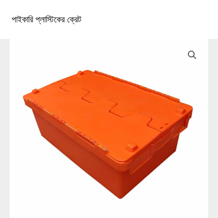
কন্টেন্টে
চলে
পাইকারি প্লাস্টিকের ক্রেট
১টিপি৩টাস্ট্রা১টিপি৩টি
প্রধান
যান
খাদ্যতালিকা