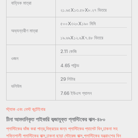
বাহ্যিক মাত্রা
২১.৬৫X১৩.৫৮X৮.২৭
ভিতরে
৫০০X৩২০X১৯০
মিমি
অভ্যন্তরীণ মাত্রা
১৯.৬৯X১২.৬X৭.৪৮
ভিতরে
2.11
কেজি
ওজন
4.65
পাউন্ড
29
লিটার
ভলিউম
7.66
ইউএস গ্যালন
স্ট্যাক এবং নেস্ট কন্টেইনার
চীনা আমদানিকৃত পাইকারি কব্জাযুক্ত প্লাস্টিকের বাক্স-৪৮০
প্লাস্টিকের ভাঁজ করা পাত্র
,
বিক্রয়ের জন্য প্লাস্টিকের প্যালেট বিন
,
ঢাকনা সহ
শক্তিশালী প্লাস্টিকের বাক্স
,
ঢাকনা ছাড়া স্টোরেজ বাক্স
,
প্লাস্টিকের যন্ত্রাংশের বিন