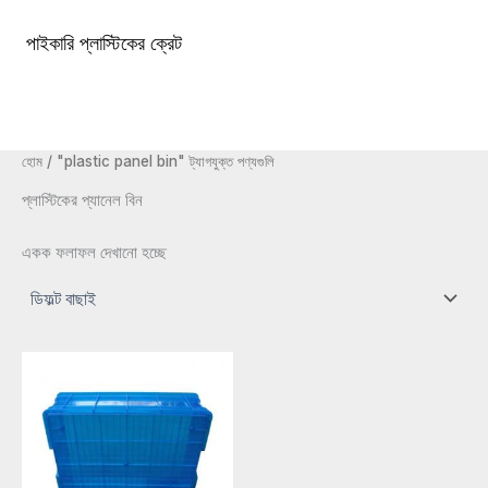
কন্টেন্টে
চলে
পাইকারি প্লাস্টিকের ক্রেট
১টিপি৩টাস্ট্রা১টিপি৩টি
প্রধান
যান
খাদ্যতালিকা
হোম
/ "plastic panel bin" ট্যাগযুক্ত পণ্যগুলি
প্লাস্টিকের প্যানেল বিন
একক ফলাফল দেখানো হচ্ছে