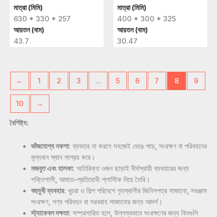
মাত্রা (মিমি)
মাত্রা (মিমি)
630 * 330 * 257
400 * 300 * 325
আয়তন (বাম)
আয়তন (বাম)
43.7
30.47
←
1
2
3
…
5
6
7
8
9
10
→
বৈশিষ্ট্য:
ভাঁজযোগ্য নকশা
: ব্যবহার না করলে সহজেই ভেঙে পড়ে, সংরক্ষণ বা পরিবহনের
মূল্যবান স্থান সাশ্রয় করে।
মজবুত এবং হালকা
: অতিরিক্ত ওজন ছাড়াই দীর্ঘস্থায়ী ব্যবহারের জন্য
শক্তিশালী, আঘাত-প্রতিরোধী প্লাস্টিক দিয়ে তৈরি।
বহুমুখী ব্যবহার
: খুচরা ও শিল্প পরিবেশে গৃহস্থালীর জিনিসপত্র সাজানো, সরঞ্জাম
সংরক্ষণ, পণ্য পরিবহন বা সরবরাহ সাজানোর জন্য আদর্শ।
স্ট্যাকেবল দক্ষতা
: সম্প্রসারিত হলে, উল্লম্বভাবে সংরক্ষণের জন্য বিনগুলি