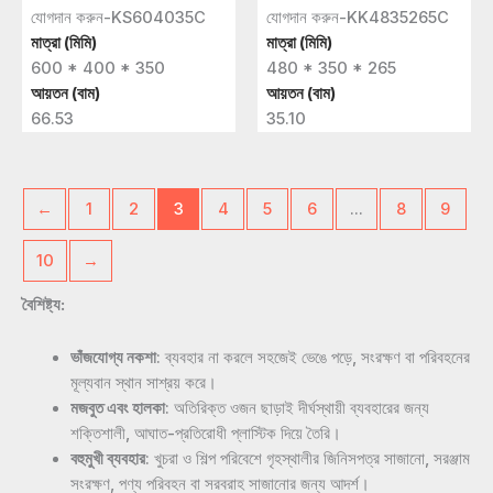
যোগদান করুন-KS604035C
যোগদান করুন-KK4835265C
মাত্রা (মিমি)
মাত্রা (মিমি)
600 * 400 * 350
480 * 350 * 265
আয়তন (বাম)
আয়তন (বাম)
66.53
35.10
←
1
2
3
4
5
6
…
8
9
10
→
বৈশিষ্ট্য:
ভাঁজযোগ্য নকশা
: ব্যবহার না করলে সহজেই ভেঙে পড়ে, সংরক্ষণ বা পরিবহনের
মূল্যবান স্থান সাশ্রয় করে।
মজবুত এবং হালকা
: অতিরিক্ত ওজন ছাড়াই দীর্ঘস্থায়ী ব্যবহারের জন্য
শক্তিশালী, আঘাত-প্রতিরোধী প্লাস্টিক দিয়ে তৈরি।
বহুমুখী ব্যবহার
: খুচরা ও শিল্প পরিবেশে গৃহস্থালীর জিনিসপত্র সাজানো, সরঞ্জাম
সংরক্ষণ, পণ্য পরিবহন বা সরবরাহ সাজানোর জন্য আদর্শ।