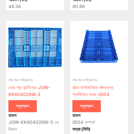
48.38
80.86
ভাঁজ করা স্টোরেজ বিন
ভাঁজ করা স্টোরেজ বিন
ভেঙে পড়া কন্টেইনার-JOIN-
রঙিন কাস্টমাইজড ভাঁজযোগ্য
KK604028W-3
প্লাস্টিকের ধারক-S504
অনুসন্ধান
অনুসন্ধান
মডেল
মডেল
JOIN-KK604028W-3 এর
S504 সম্পর্কে
বিবরণ
মাত্রা (মিমি)