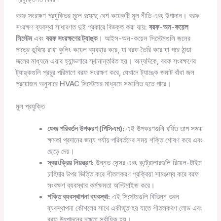
বরফ সংরক্ষণ প্রযুক্তির মূলে রয়েছে বেশ কয়েকটি মূল নীতি এবং উপাদান। বরফ
সংরক্ষণ ব্যবস্থা সাধারণত দুই প্রকারে বিভক্ত করা যায়:
বরফ-অন-কয়েল
সিস্টেম
এবং
বরফ সংরক্ষণের ট্যাঙ্ক
। আইস-অন-কয়েল সিস্টেমগুলি জলের
পাত্রে ডুবিয়ে রাখা কুলিং কয়েল ব্যবহার করে, যা বরফ তৈরি করে যা পরে ঠান্ডা
জলের মাধ্যমে এয়ার হ্যান্ডলারে স্থানান্তরিত হয়। অন্যদিকে, বরফ সংরক্ষণের
ট্যাঙ্কগুলি প্রচুর পরিমাণে বরফ সংরক্ষণ করে, যেখানে ট্যাঙ্কে জমাট বাঁধা জল
প্রয়োজন অনুসারে HVAC সিস্টেমের মাধ্যমে সঞ্চালিত হতে পারে।
মূল প্রযুক্তি
ফেজ পরিবর্তন উপকরণ (পিসিএম):
এই উপকরণগুলি বর্ধিত তাপ সঞ্চয়
ক্ষমতা প্রদানের জন্য পর্যায় পরিবর্তনের সময় শক্তি শোষণ করে এবং
ছেড়ে দেয়।
স্বয়ংক্রিয় নিয়ন্ত্রণ:
উন্নত সেন্সর এবং কন্ট্রোলারগুলি রিয়েল-টাইম
চাহিদার উপর ভিত্তি করে শীতলকরণ প্রক্রিয়া সামঞ্জস্য করে বরফ
সংরক্ষণ ব্যবস্থার কর্মক্ষমতা অপ্টিমাইজ করে।
শক্তি ব্যবস্থাপনা ব্যবস্থা:
এই সিস্টেমগুলি বিভিন্ন ভবন
ব্যবস্থাপনা কৌশলের সাথে একীভূত হয় যাতে শীতলকরণ লোড এবং
বরফ উৎপাদনের দক্ষতা সর্বাধিক হয়।