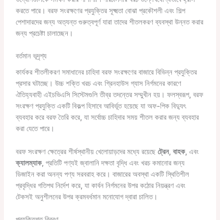
করতে পারে। বরফ সংরক্ষণের প্রযুক্তির সূক্ষ্মতা বোঝা প্রকৌশলী এবং শিল্প
পেশাদারদের জন্য অত্যন্ত গুরুত্বপূর্ণ যারা তাদের শীতলকরণ ব্যবস্থা উন্নত করার
জন্য প্রচেষ্টা চালাচ্ছেন।
বর্তমান ভূদৃশ্য
কার্যকর শীতলীকরণ সমাধানের চাহিদা বরফ সংরক্ষণের বাজারে বিভিন্ন প্রযুক্তির
প্রসার ঘটাচ্ছে। উচ্চ শক্তি খরচ এবং গ্রিনহাউস গ্যাস নির্গমনের কারণে
ঐতিহ্যবাহী এইচভিএসি সিস্টেমগুলি তীব্র তদন্তের সম্মুখীন হয়। ফলস্বরূপ, বরফ
সংরক্ষণ প্রযুক্তি একটি বিকল্প হিসাবে আবির্ভূত হয়েছে যা অফ-পিক বিদ্যুৎ
ব্যবহার করে বরফ তৈরি করে, যা সর্বোচ্চ চাহিদার সময় শীতল করার জন্য ব্যবহার
করা যেতে পারে।
বরফ সংরক্ষণ ক্ষেত্রের শীর্ষস্থানীয় খেলোয়াড়দের মধ্যে রয়েছে
ট্রেন
,
বাহক
, এবং
ক্যালম্যাক
, প্রতিটি পণ্যই জ্বালানি দক্ষতা বৃদ্ধি এবং খরচ কমানোর জন্য
ডিজাইন করা অনন্য পণ্য সরবরাহ করে। বাজারের অবস্থা একটি স্থিতিশীল
প্রবৃদ্ধির গতিপথ নির্দেশ করে, যা কার্বন নির্গমনের উপর কঠোর নিয়ন্ত্রণ এবং
টেকসই অনুশীলনের উপর ক্রমবর্ধমান মনোযোগ দ্বারা চালিত।
প্রযুক্তিগত বিবরণ