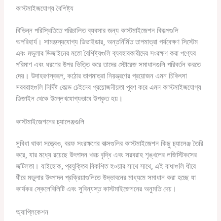
কাস্টমাইজযোগ্য বৈশিষ্ট্য
বিভিন্ন পরিস্থিতিতে পরিচালিত ব্যবসার জন্য কাস্টমাইজেশন বিকল্পগুলি
অপরিহার্য। সামঞ্জস্যযোগ্য ডিভাইডার, অন্তর্নির্মিত তাপমাত্রা পর্যবেক্ষণ সিস্টেম
এবং মডুলার ডিজাইনের মতো বৈশিষ্ট্যগুলি ব্যবহারকারীদের সংরক্ষণ করা পণ্যের
পরিমাণ এবং ধরণের উপর ভিত্তি করে তাদের স্টোরেজ সমাধানগুলি পরিবর্তন করতে
দেয়। উদাহরণস্বরূপ, কঠোর তাপমাত্রা নিয়ন্ত্রণের প্রয়োজন এমন চিকিৎসা
সরবরাহগুলি নির্দিষ্ট কোল্ড চেইনের প্রয়োজনীয়তা পূরণ করে এমন কাস্টমাইজযোগ্য
ডিজাইন থেকে উল্লেখযোগ্যভাবে উপকৃত হয়।
কাস্টমাইজেশনের চ্যালেঞ্জগুলি
সুবিধা থাকা সত্ত্বেও, বরফ সংরক্ষণের বাক্সগুলির কাস্টমাইজেশন কিছু চ্যালেঞ্জ তৈরি
করে, যার মধ্যে রয়েছে উৎপাদন খরচ বৃদ্ধি এবং সরবরাহ শৃঙ্খলের লজিস্টিকসের
জটিলতা। যাইহোক, প্রযুক্তির বিকশিত হওয়ার সাথে সাথে, এই বাধাগুলি ধীরে
ধীরে মডুলার উৎপাদন প্রক্রিয়াগুলিতে উদ্ভাবনের মাধ্যমে সমাধান করা হচ্ছে যা
কার্যকর স্কেলেবিলিটি এবং সুবিন্যস্ত কাস্টমাইজেশনের অনুমতি দেয়।
অ্যাপ্লিকেশন