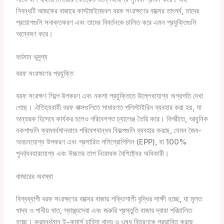
নিবন্ধটি আজকের বাজারে কাস্টমাইজেবল বরফ সংরক্ষণের বাক্সের তাৎপর্য, তাদের
প্রয়োগগুলি সনাক্তকরণ এবং তাদের বিবর্তনকে চালিত করে এমন প্রযুক্তিগুলি
অন্বেষণ করে।
বর্তমান ভূদৃশ্য
বরফ সংরক্ষণের প্রযুক্তি
বরফ সংরক্ষণ শিল্পে উপকরণ এবং নকশা প্রযুক্তিতে উল্লেখযোগ্য অগ্রগতি দেখা
গেছে। ঐতিহ্যবাহী বরফ বাক্সগুলিতে সাধারণত পলিস্টাইরিন ব্যবহার করা হয়, যা
অন্তরক হিসেবে কার্যকর হলেও পরিবেশগত চ্যালেঞ্জ তৈরি করে। বিপরীতে, আধুনিক
নকশাগুলি ক্রমবর্ধমানভাবে পরিবেশবান্ধব বিকল্পগুলি ব্যবহার করছে, যেমন জৈব-
অবচনযোগ্য উপকরণ এবং প্রসারিত পলিপ্রোপিলিন (EPP), যা 100%
পুনর্ব্যবহারযোগ্য এবং উচ্চতর তাপ নিরোধক বৈশিষ্ট্যের অধিকারী।
বাজারের অবস্থা
বিশ্বব্যাপী বরফ সংরক্ষণের বাক্সের বাজার শক্তিশালী বৃদ্ধির সাক্ষী হচ্ছে, যা মূলত
খাদ্য ও পানীয় খাত, স্বাস্থ্যসেবা এবং জরুরি প্রস্তুতি বাজার দ্বারা পরিচালিত
হচ্ছে। ক্রমবর্ধমান ই-কমার্স চাহিদা খাদ্য ও ওষুধ বিতরণকে প্রভাবিত করছে,