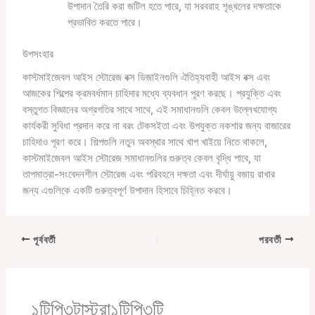
উপাদান তৈরি করা জটিল হতে পারে, যা সরবরাহ শৃঙ্খলের দক্ষতাকে
প্রভাবিত করতে পারে।
উপসংহার
কাস্টমাইজেবল আইস স্টোরেজ বক্স ডিজাইনগুলি ঐতিহ্যবাহী আইস বক্স এবং
আজকের শিল্পের ক্রমবর্ধমান চাহিদার মধ্যে ব্যবধান পূরণ করছে। প্রযুক্তি এবং
বস্তুগত বিজ্ঞানের অগ্রগতির সাথে সাথে, এই সমাধানগুলি কেবল উল্লেখযোগ্য
কার্যকরী সুবিধা প্রদান করে না বরং টেকসইতা এবং উপযুক্ত নকশার জন্য বাজারের
চাহিদাও পূরণ করে। শিল্পগুলি নতুন অবস্থার সাথে খাপ খাইয়ে নিতে থাকলে,
কাস্টমাইজেবল আইস স্টোরেজ সমাধানগুলির গুরুত্ব কেবল বৃদ্ধি পাবে, যা
তাপমাত্রা-সংবেদনশীল স্টোরেজ এবং পরিবহনে দক্ষতা এবং দীর্ঘায়ু বজায় রাখার
জন্য এগুলিকে একটি গুরুত্বপূর্ণ উপাদান হিসাবে চিহ্নিত করবে।
পূর্ববর্তী
পরবর্তী
১টিপি৩টাস্ট্রা১টিপি৩টি