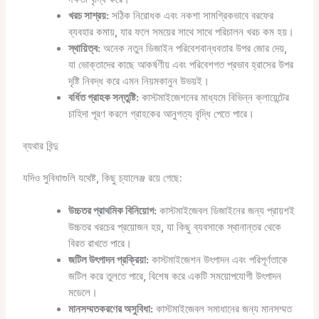
খরচ সাশ্রয়:
সঠিক নিরোধক এবং নকশা সামগ্রিকভাবে বরফের
ব্যবহার কমায়, যার ফলে সময়ের সাথে সাথে পরিচালন খরচ কম হয়।
স্থায়িত্ব:
অনেক নতুন ডিজাইন পরিবেশবান্ধবতার উপর জোর দেয়,
যা ভোক্তাদের কাছে আকর্ষণীয় এবং পরিবেশগত প্রভাব হ্রাসের উপর
দৃষ্টি নিবদ্ধ করে এমন নিয়মকানুন উভয়ই।
বর্ধিত গ্রাহক সন্তুষ্টি:
কাস্টমাইজেশনের মাধ্যমে বিভিন্ন ক্লায়েন্টের
চাহিদা পূরণ করলে গ্রাহকের আনুগত্য বৃদ্ধি পেতে পারে।
ব্যথার বিন্দু
যদিও সুবিধাগুলি যথেষ্ট, কিছু চ্যালেঞ্জ রয়ে গেছে:
উচ্চতর প্রাথমিক বিনিয়োগ:
কাস্টমাইজেবল ডিজাইনের জন্য প্রায়শই
উচ্চতর খরচের প্রয়োজন হয়, যা কিছু ব্যবসাকে স্থানান্তর থেকে
বিরত রাখতে পারে।
জটিল উৎপাদন প্রক্রিয়া:
কাস্টমাইজেশন উৎপাদন এবং পরিপূর্ণতাকে
জটিল করে তুলতে পারে, বিশেষ করে একটি সময়োপযোগী উৎপাদন
মডেলে।
মানসম্মতকরণের অসুবিধা:
কাস্টমাইজেবল সমাধানের জন্য মানসম্মত