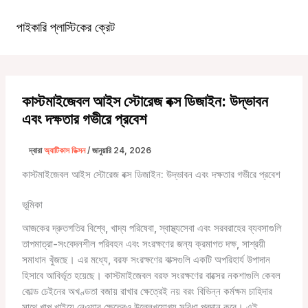
কন্টেন্টে
চলে
পাইকারি প্লাস্টিকের ক্রেট
১টিপি৩টাস্ট্রা১টিপি৩টি
প্রধান
যান
খাদ্যতালিকা
কাস্টমাইজেবল আইস স্টোরেজ বক্স ডিজাইন: উদ্ভাবন
এবং দক্ষতার গভীরে প্রবেশ
দ্বারা
অ্যাটিকাস ডিক্সন
/
জানুয়ারি 24, 2026
কাস্টমাইজেবল আইস স্টোরেজ বক্স ডিজাইন: উদ্ভাবন এবং দক্ষতার গভীরে প্রবেশ
ভূমিকা
আজকের দ্রুতগতির বিশ্বে, খাদ্য পরিষেবা, স্বাস্থ্যসেবা এবং সরবরাহের ব্যবসাগুলি
তাপমাত্রা-সংবেদনশীল পরিবহন এবং সংরক্ষণের জন্য ক্রমাগত দক্ষ, সাশ্রয়ী
সমাধান খুঁজছে। এর মধ্যে, বরফ সংরক্ষণের বাক্সগুলি একটি অপরিহার্য উপাদান
হিসাবে আবির্ভূত হয়েছে। কাস্টমাইজেবল বরফ সংরক্ষণের বাক্সের নকশাগুলি কেবল
কোল্ড চেইনের অখণ্ডতা বজায় রাখার ক্ষেত্রেই নয় বরং বিভিন্ন কর্মক্ষম চাহিদার
সাথে খাপ খাইয়ে নেওয়ার ক্ষেত্রেও উল্লেখযোগ্য সুবিধা প্রদান করে। এই