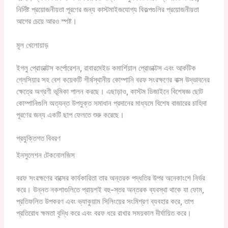
নির্দিষ্ট প্রয়োজনীয়তা পূরণের জন্য কাস্টমাইজযোগ্য বিকল্পগুলির প্রয়োজনীয়তা
আগের চেয়ে আরও স্পষ্ট।
মূল খেলোয়াড়
ইগলু প্রোডাক্টস কর্পোরেশন, রাবারমেইড কমার্শিয়াল প্রোডাক্টস এবং আর্কটিক
গ্লেসিয়ার সহ বেশ কয়েকটি শীর্ষস্থানীয় কোম্পানি বরফ সংরক্ষণের বাক্স উদ্ভাবনের
ক্ষেত্রে অগ্রণী ভূমিকা পালন করছে। এছাড়াও, কাস্টম ডিজাইনে বিশেষজ্ঞ ছোট
কোম্পানিগুলি অত্যন্ত উপযুক্ত সমাধান প্রদানের মাধ্যমে বিশেষ বাজারের চাহিদা
পূরণের জন্য একটি ছাপ ফেলতে শুরু করেছে।
প্রযুক্তিগত বিবরণ
ইনসুলেশন টেকনোলজিস
বরফ সংরক্ষণের বাক্সের কার্যকারিতা তার অন্তরক পদ্ধতির উপর অনেকাংশে নির্ভর
করে। উন্নত নকশাগুলিতে প্রায়শই বহু-স্তর অন্তরক ব্যবস্থা থাকে যা ফোম,
প্রতিফলিত উপকরণ এবং ভ্যাকুয়াম সিলিংয়ের সংমিশ্রণ ব্যবহার করে, তাপ
প্রতিরোধ ক্ষমতা বৃদ্ধি করে এবং বরফ ধরে রাখার সময়কাল দীর্ঘায়িত করে।